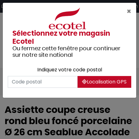
Panneau de gestion des cookies
Livraison offerte dès 249€ HT d’achat et retrait 2h en magasin
×
Sélectionnez votre magasin
Ecotel
Ou fermez cette fenêtre pour continuer
sur notre site national
Indiquez votre code postal
Tous les produits
Arts de la table
Localisation GPS
Vaisselle
Assiettes & services
Assiette coupe creuse
rond bleu foncé porcelaine
Ø 26 cm Seablue Accolade