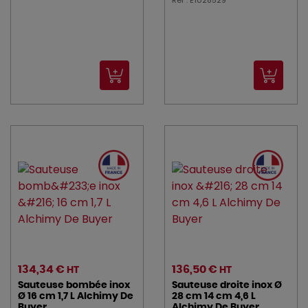
Réf : E1028529
134,34 €
136,50 €
HT
HT
Sauteuse bombée inox
Sauteuse droite inox Ø
Ø 16 cm 1,7 L Alchimy De
28 cm 14 cm 4,6 L
Buyer
Alchimy De Buyer