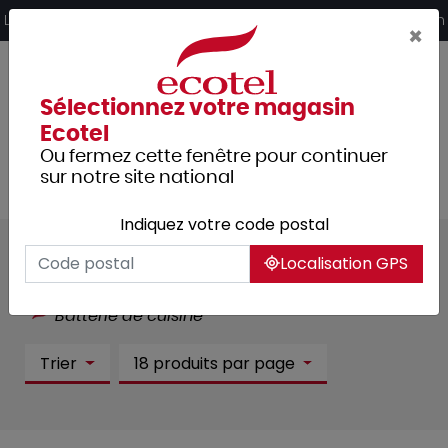
Panneau de gestion des cookies
Livraison offerte dès 249€ HT d’achat et retrait 2h en magasin
×
Sélectionnez votre magasin
Ecotel
Ou fermez cette fenêtre pour continuer
sur notre site national
Indiquez votre code postal
Batterie de cuisine :
101 article(s)
Localisation GPS
Tous les produits
Cuisine
Cuisson
Batterie de cuisine
Trier
18 produits par page