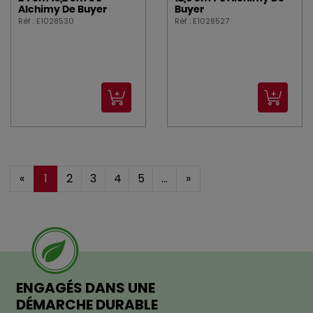
Alchimy De Buyer
Buyer
Réf : E1028530
Réf : E1028527
«
1
2
3
4
5
...
»
ENGAGÉS DANS UNE
DÉMARCHE DURABLE