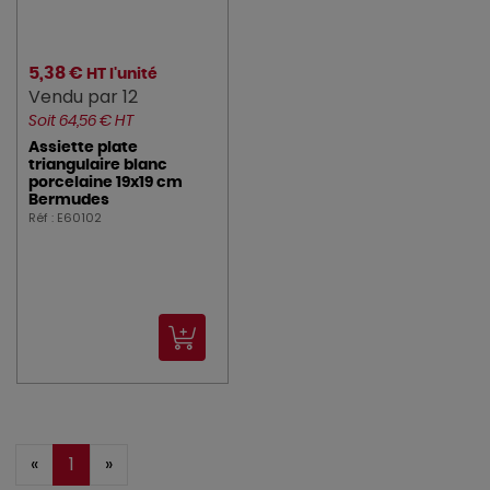
5,38 €
HT l'unité
Vendu par 12
Soit 64,56 € HT
Assiette plate
triangulaire blanc
porcelaine 19x19 cm
Bermudes
Réf : E60102
«
1
»