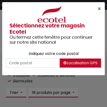
Panneau de gestion des cookies
Livraison offerte dès 249€ HT d’achat et retrait 2h en magasin
×
Sélectionnez votre magasin
Ecotel
Ou fermez cette fenêtre pour continuer
sur notre site national
Indiquez votre code postal
Bermudes :
3 article(s)
Localisation GPS
Tous les produits
Arts de la table
Vaisselle
Assiettes & services
Bermudes
Trier
18 produits par page