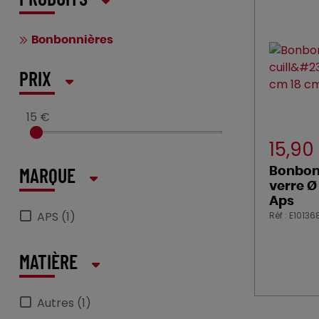
PRODUITS
Bonbonnières
PRIX
15 €
15,90
Bonbonn
MARQUE
verre Ø
Aps
APS (1)
Réf : E10136
MATIÈRE
Autres (1)