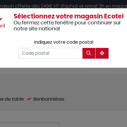
vraison offerte dès 249€ HT d’achat et retrait 2h en maga
Sélectionnez votre magasin Ecotel
Ou fermez cette fenêtre pour continuer sur
notre site national
Indiquez votre code postal
Vêtements
Hôtellerie
Mobilier
professionnels
es de table
Bonbonnières