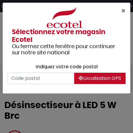
Panneau de gestion des cookies
Livraison offerte dès 249€ HT d’achat et retrait 2h en magasin
×
Sélectionnez votre magasin
Ecotel
Ou fermez cette fenêtre pour continuer
sur notre site national
Indiquez votre code postal
Tous les produits
Hygiène et entretien
Localisation GPS
Nettoyage
Destructeurs d'insectes
Désinsectiseur à LED 5 W
Brc