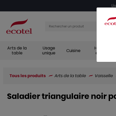
Panneau de gestion des cookies
Li
Arts de la
Usage
Hygiène et
Cuisine
table
unique
entretien
Tous les produits
Arts de la table
Vaisselle
Saladier triangulaire noir p