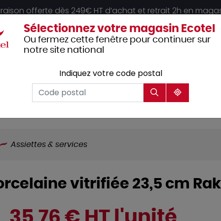
vraison offerte dès 249€ HT d’achat et retrait 2h en maga
Sélectionnez votre magasin Ecotel
Ou fermez cette fenêtre pour continuer sur
notre site national
Indiquez votre code postal
Vêtements
Hôtellerie
Mobilier
professionnels
Assiettes & services
orcelaine vitrifiée 23,5 cm Ra
35,76 € HT l'unité