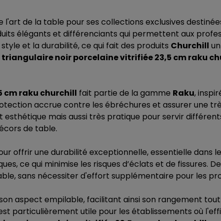
art de la table pour ses collections exclusives destinées
uits élégants et différenciants qui permettent aux profess
tyle et la durabilité, ce qui fait des produits
Churchill
un 
 triangulaire noir porcelaine vitrifiée 23,5 cm raku ch
,5 cm raku churchill
fait partie de la gamme
Raku
, inspi
protection accrue contre les ébréchures et assurer une t
 esthétique mais aussi très pratique pour servir différent
écors de table.
ur offrir une durabilité exceptionnelle, essentielle dans le
s, ce qui minimise les risques d’éclats et de fissures. De 
ble, sans nécessiter d'effort supplémentaire pour les pro
on aspect empilable, facilitant ainsi son rangement tout
est particulièrement utile pour les établissements où l'eff