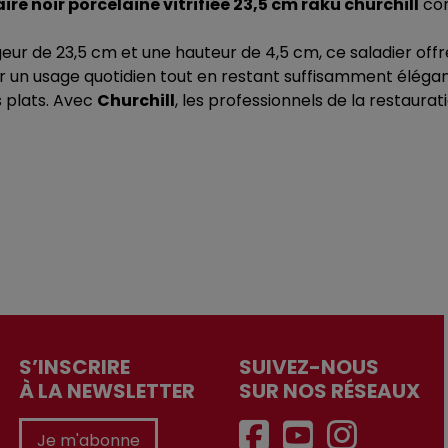
ire noir porcelaine vitrifiée 23,5 cm raku churchill
con
eur de 23,5 cm et une hauteur de 4,5 cm, ce saladier off
un usage quotidien tout en restant suffisamment élégante
 plats. Avec
Churchill
, les professionnels de la restaurat
S’INSCRIRE
SUIVEZ-NOUS
À LA NEWSLETTER
SUR NOS RÉSEAUX
Je m'abonne