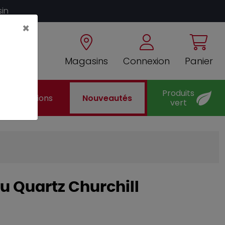
sin
×
Magasins
Connexion
Panier
Produits
Promotions
Nouveautés
vert
ku Quartz Churchill