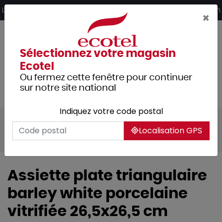
Panneau de gestion des cookies
Livraison offerte dès 249€ HT d’achat et retrait 2h en magasin
×
Sélectionnez votre magasin
Ecotel
Ou fermez cette fenêtre pour continuer
sur notre site national
Indiquez votre code postal
Tous les produits
Arts de la table
Localisation GPS
Vaisselle
Assiettes & services
Assiette plate triangulaire
barley white porcelaine
vitrifiée 26,5x26,5 cm