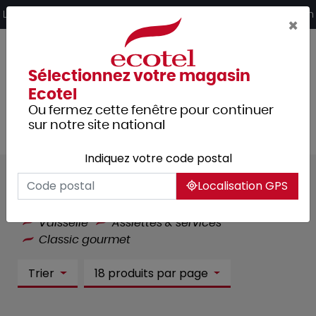
Panneau de gestion des cookies
Livraison offerte dès 249€ HT d’achat et retrait 2h en magasin
×
Sélectionnez votre magasin
Ecotel
Ou fermez cette fenêtre pour continuer
sur notre site national
Indiquez votre code postal
Classic gourmet :
23 article(s)
Localisation GPS
Tous les produits
Arts de la table
Vaisselle
Assiettes & services
Classic gourmet
Trier
18 produits par page