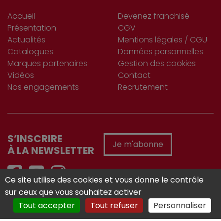
Accueil
Devenez franchisé
Présentation
CGV
Actualités
Mentions légales / CGU
Catalogues
Données personnelles
Marques partenaires
Gestion des cookies
Vidéos
Contact
Nos engagements
Recrutement
S’INSCRIRE
Je m'abonne
À LA NEWSLETTER
Ce site utilise des cookies et vous donne le contrôle
sur ceux que vous souhaitez activer
Réalisé avec :
Tout accepter
Tout refuser
Personnaliser