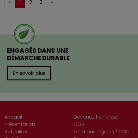
«
1
2
3
»
ENGAGÉS DANS UNE
DÉMARCHE DURABLE
En savoir plus
Accueil
Devenez franchisé
Présentation
CGV
Actualités
Mentions légales / CGU