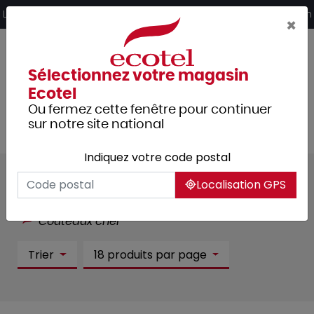
Panneau de gestion des cookies
Livraison offerte dès 249€ HT d’achat et retrait 2h en magasin
×
Sélectionnez votre magasin
Ecotel
Ou fermez cette fenêtre pour continuer
sur notre site national
Indiquez votre code postal
Couteaux chef :
49 article(s)
Localisation GPS
Tous les produits
Cuisine
Coutellerie
Couteaux chef
Trier
18 produits par page