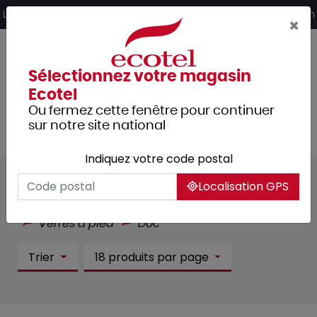
Panneau de gestion des cookies
Livraison offerte dès 249€ HT d’achat et retrait 2h en magasin
×
Sélectionnez votre magasin
Ecotel
Ou fermez cette fenêtre pour continuer
sur notre site national
Indiquez votre code postal
Doc :
3 article(s)
Localisation GPS
Tous les produits
Arts de la table
Verrerie
Verres à pied
Doc
Trier
18 produits par page