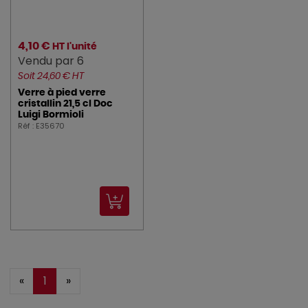
4,10 €
HT l'unité
Vendu par 6
Soit 24,60 € HT
Verre à pied verre
cristallin 21,5 cl Doc
Luigi Bormioli
Réf : E35670
«
1
»