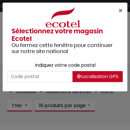
Panneau de gestion des cookies
Livraison offerte dès 249€ HT d’achat et retrait 2h en magasin
×
Sélectionnez votre magasin
Ecotel
Ou fermez cette fenêtre pour continuer
sur notre site national
Indiquez votre code postal
Edina :
21 article(s)
Localisation GPS
Tous les produits
Arts de la table
Vaisselle
Assiettes & services
Edina
Trier
18 produits par page