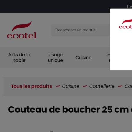
Panneau de gestion des cookies
Li
Arts de la
Usage
Hygiène et
Cuisine
table
unique
entretien
Tous les produits
Cuisine
Coutellerie
Co
Couteau de boucher 25 cm a