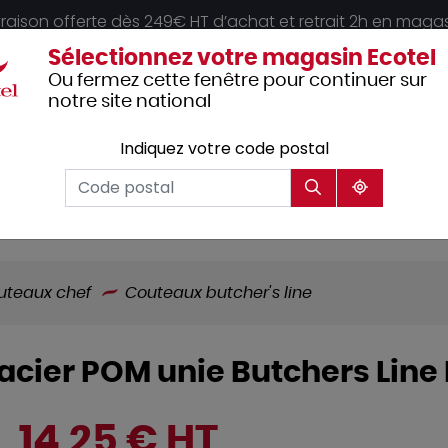
vraison offerte dès 249€ HT d’achat et retrait 2h en maga
Sélectionnez votre magasin Ecotel
Ou fermez cette fenêtre pour continuer sur
notre site national
Indiquez votre code postal
Vêtements
Hôtellerie
Mobilier
professionnels
uteaux chef
Couteaux butcher's line
cier POM unie Butchers Line E
14,25 € HT