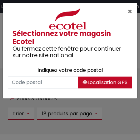
Panneau de gestion des cookies
Livraison offerte dès 249€ HT d’achat et retrait 2h en magasin
×
Sélectionnez votre magasin
Ecotel
Ou fermez cette fenêtre pour continuer
sur notre site national
Indiquez votre code postal
Fours & friteuses :
8 article(s)
Localisation GPS
Tous les produits
Cuisine
Cuisson
Fours & friteuses
Trier
18 produits par page