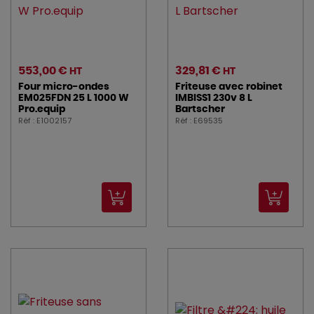
553,00 €
329,81 €
HT
HT
Four micro-ondes
Friteuse avec robinet
EM025FDN 25 L 1000 W
IMBISS1 230v 8 L
Pro.equip
Bartscher
Réf : E1002157
Réf : E69535