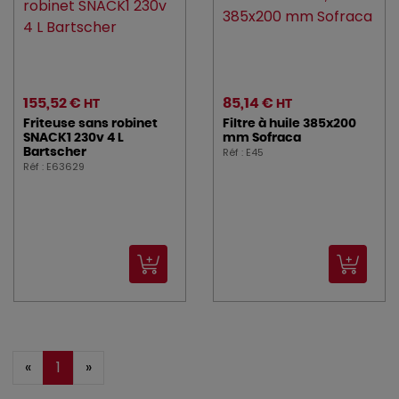
155,52 €
85,14 €
HT
HT
Friteuse sans robinet
Filtre à huile 385x200
SNACK1 230v 4 L
mm Sofraca
Réf : E45
Bartscher
Réf : E63629
«
1
»