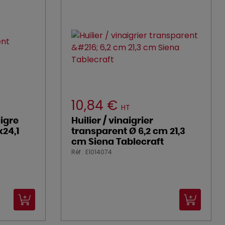
10,84 €
HT
igre
Huilier / vinaigrier
x24,1
transparent Ø 6,2 cm 21,3
cm Siena Tablecraft
Réf : E1014074