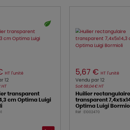
 €
5,67 €
HT l'unité
HT l'unité
r 12
Vendu par 12
€ HT
Soit 68,04 € HT
ier transparent
Huilier rectangulair
4,3 cm Optima Luigi
transparent 7,4x5x1
i
Optima Luigi Bormio
01
Réf : E1002470