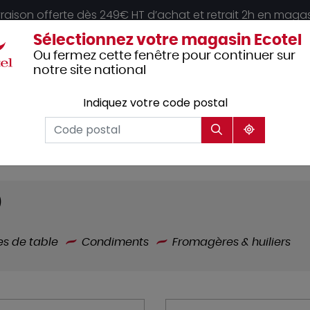
vraison offerte dès 249€ HT d’achat et retrait 2h en maga
Sélectionnez votre magasin Ecotel
Ou fermez cette fenêtre pour continuer sur
notre site national
Indiquez votre code postal
Vêtements
Hôtellerie
Mobilier
professionnels
)
es de table
Condiments
Fromagères & huiliers