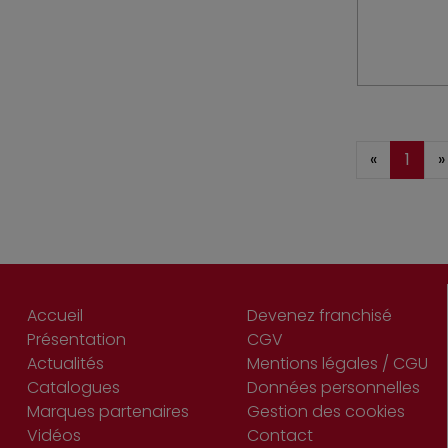
«
1
»
Accueil
Devenez franchisé
Présentation
CGV
Actualités
Mentions légales / CGU
Catalogues
Données personnelles
Marques partenaires
Gestion des cookies
Vidéos
Contact