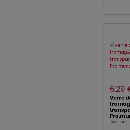
6,29
Verre d
fromag
transpa
Pro.mu
Réf : E10057