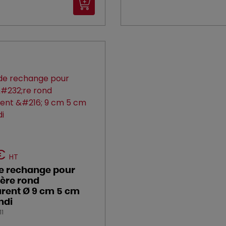
 €
HT
e rechange pour
ère rond
rent Ø 9 cm 5 cm
ndi
11