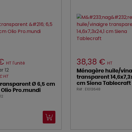
 €
38,38 €
HT l'unité
HT
r 12
Ménagère huile/vina
 € HT
transparent 14,6x7,3
cm Siena Tablecraft
 transparent Ø 6,5 cm
Réf : E1013648
 Olio Pro.mundi
12