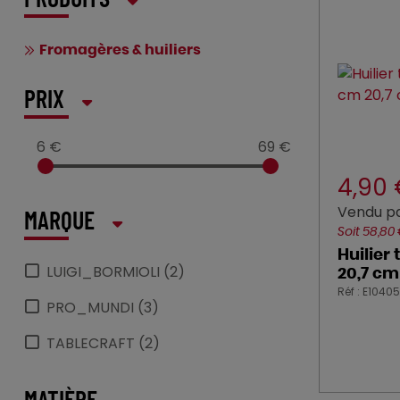
PRODUITS
Fromagères & huiliers
PRIX
6 €
69 €
4,90
Vendu pa
MARQUE
Soit 58,80
Huilier
LUIGI_BORMIOLI (2)
20,7 cm
Réf : E10405
PRO_MUNDI (3)
TABLECRAFT (2)