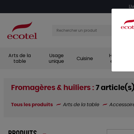
Panneau de gestion des cookies
Li
Arts de la
Usage
Hygiène et
Cuisine
table
unique
entretien
Fromagères & huiliers :
7 article(s
Tous les produits
Arts de la table
Accessoir