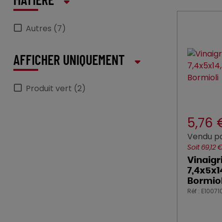
MATIÈRE
Autres (7)
AFFICHER UNIQUEMENT
Produit vert (2)
5,76
Vendu pa
Soit 69,12 
Vinaigr
7,4x5x1
Bormiol
Réf : E10071