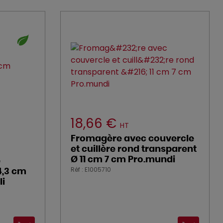
18,66 €
HT
Fromagère avec couvercle
et cuillère rond transparent
Ø 11 cm 7 cm Pro.mundi
e
Réf : E1005710
4,3 cm
li