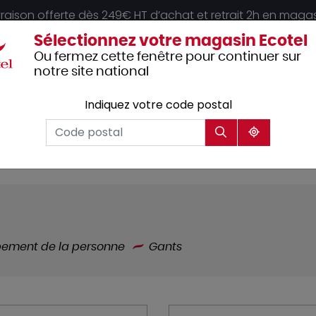
vraison offerte dès 249€ HT d’achat et retrait 2h en maga
Sélectionnez votre magasin Ecotel
Ou fermez cette fenêtre pour continuer sur
notre site national
Indiquez votre code postal
Vêtements
Hôtellerie
Mobilier
professionnels
pement de la personne
Gants