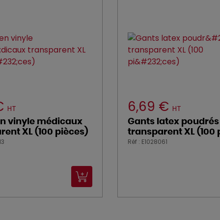
 €
6,69 €
HT
HT
n vinyle médicaux
Gants latex poudrés
rent XL (100 pièces)
transparent XL (100 
13
Réf : E1028061