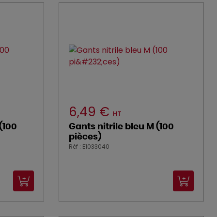
6,49 €
HT
 (100
Gants nitrile bleu M (100
pièces)
Réf : E1033040