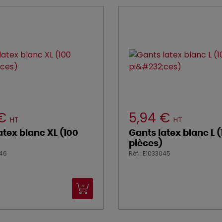
 €
5,94 €
HT
HT
atex blanc XL (100
Gants latex blanc L 
pièces)
046
Réf : E1033045