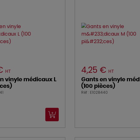
 €
4,25 €
HT
HT
n vinyle médicaux L
Gants en vinyle mé
èces)
(100 pièces)
41
Réf : E1028440