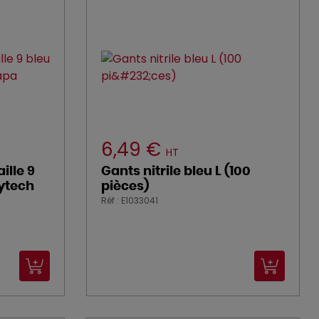
6,49 €
HT
ille 9
Gants nitrile bleu L (100
rytech
pièces)
Réf : E1033041