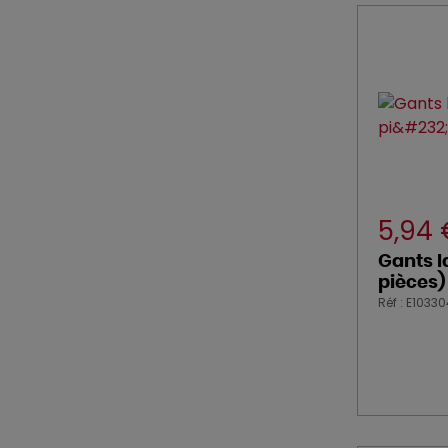
5,94
Gants l
pièces)
Réf : E1033