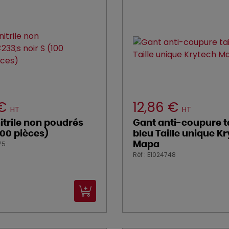
 €
12,86 €
HT
HT
itrile non poudrés
Gant anti-coupure ta
100 pièces)
bleu Taille unique K
75
Mapa
Réf : E1024748