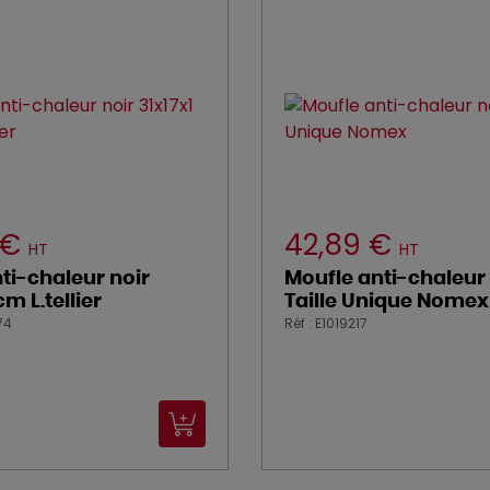
 €
42,89 €
HT
HT
ti-chaleur noir
Moufle anti-chaleur 
cm L.tellier
Taille Unique Nomex
74
Réf : E1019217