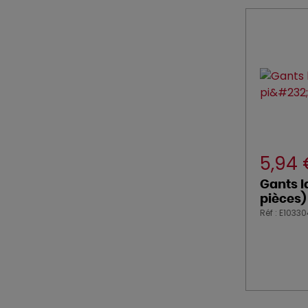
5,94
Gants l
pièces)
Réf : E1033