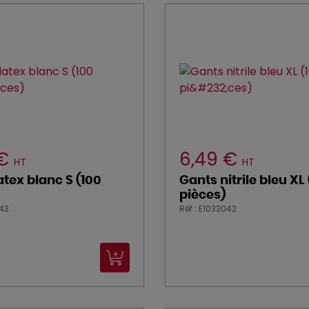
 €
6,49 €
HT
HT
atex blanc S (100
Gants nitrile bleu XL
pièces)
043
Réf : E1033042