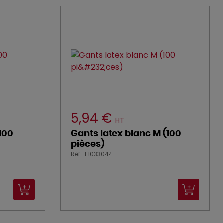
5,94 €
HT
(100
Gants latex blanc M (100
pièces)
Réf : E1033044