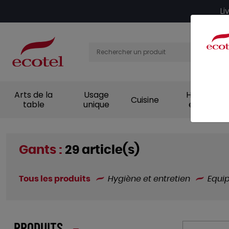
Panneau de gestion des cookies
Li
Arts de la
Usage
Hygiène et
Cuisine
table
unique
entretien
Gants :
29 article(s)
Tous les produits
Hygiène et entretien
Equi