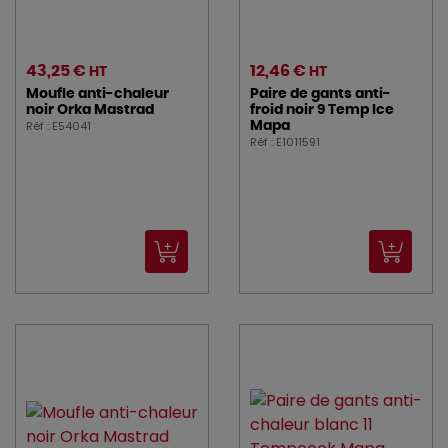
43,25 €
12,46 €
HT
HT
Moufle anti-chaleur
Paire de gants anti-
noir Orka Mastrad
froid noir 9 Temp Ice
Réf : E54041
Mapa
Réf : E1011591