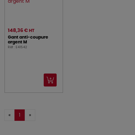
148,36 €
HT
Gant anti-coupure
argent M
Réf : E41542
«
1
»