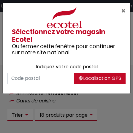
Panneau de gestion des cookies
Livraison offerte dès 249€ HT d’achat et retrait 2h en magasin
×
Sélectionnez votre magasin
Ecotel
Ou fermez cette fenêtre pour continuer
sur notre site national
Indiquez votre code postal
Gants de cuisine :
5 article(s)
Localisation GPS
Tous les produits
Cuisine
Coutellerie
Accessoires de coutellerie
Gants de cuisine
Trier
18 produits par page