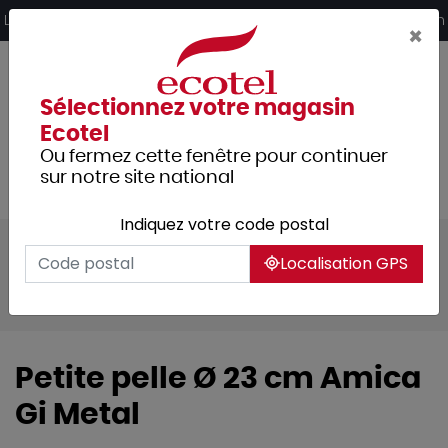
Panneau de gestion des cookies
Livraison offerte dès 249€ HT d’achat et retrait 2h en magasin
×
Sélectionnez votre magasin
Ecotel
Ou fermez cette fenêtre pour continuer
sur notre site national
Indiquez votre code postal
Tous les produits
Arts de la table
Localisation GPS
Vaisselle
Vaisselle de spécialités
Pizza
Petite pelle Ø 23 cm Amica
Gi Metal