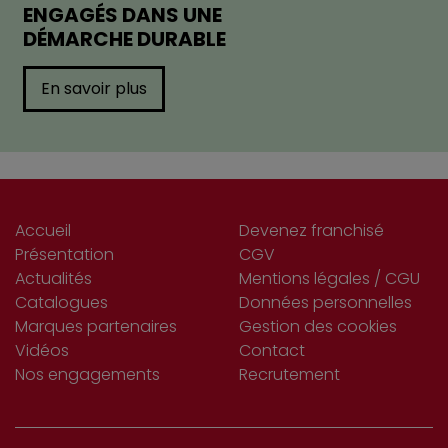
ENGAGÉS DANS UNE
DÉMARCHE DURABLE
En savoir plus
Accueil
Devenez franchisé
Présentation
CGV
Actualités
Mentions légales / CGU
Catalogues
Données personnelles
Marques partenaires
Gestion des cookies
Vidéos
Contact
Nos engagements
Recrutement