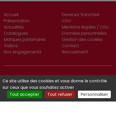
Accueil
Devenez franchisé
Présentation
CGV
Actualités
Mentions légales / CGU
Catalogues
Données personnelles
Marques partenaires
Gestion des cookies
Vidéos
Contact
Nos engagements
Recrutement
S’INSCRIRE
Ce site utilise des cookies et vous donne le contrôle
Je m'abonne
À LA NEWSLETTER
sur ceux que vous souhaitez activer
Tout accepter
Tout refuser
Personnaliser
Réalisé avec :