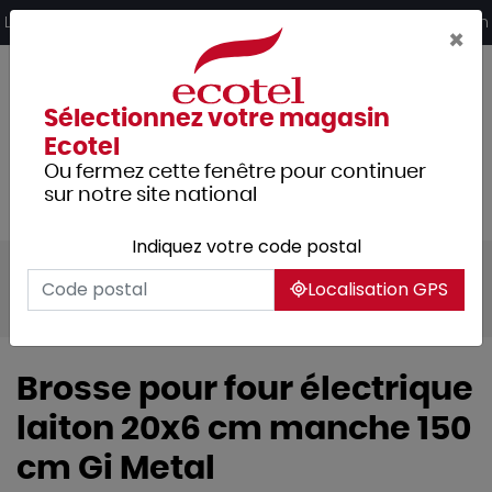
Panneau de gestion des cookies
Livraison offerte dès 249€ HT d’achat et retrait 2h en magasin
×
Sélectionnez votre magasin
Ecotel
Ou fermez cette fenêtre pour continuer
sur notre site national
Indiquez votre code postal
Tous les produits
Hygiène et entretien
Localisation GPS
Nettoyage
Brosserie
Brosse pour four électrique
laiton 20x6 cm manche 150
cm Gi Metal