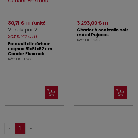
80,71 €
3 293,00 €
HT l'unité
HT
Vendu par 2
Chariot à cocktails noir
métal Pujadas
Soit 161,42 € HT
Réf : E1036383
Fauteuil d'intérieur
cognac 91x51x62 cm
Condor Flexmob
Réf : E1031709
«
1
»