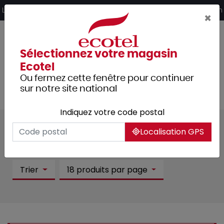
Panneau de gestion des cookies
Livraison offerte dès 249€ HT d’achat et retrait 2h en magasin
×
Sélectionnez votre magasin
Ecotel
Ou fermez cette fenêtre pour continuer
sur notre site national
Indiquez votre code postal
Intérieur :
4 article(s)
Localisation GPS
Tous les produits
Mobilier
Intérieur
Trier
18 produits par page