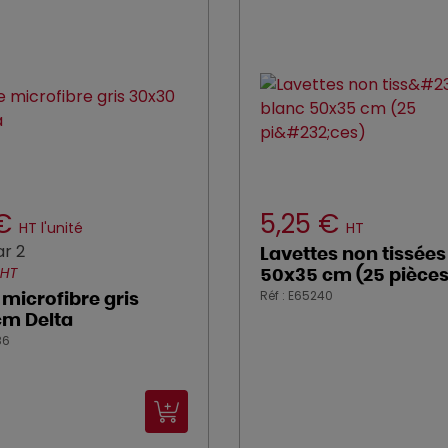
 €
5,25 €
HT l'unité
HT
r 2
Lavettes non tissées
 HT
50x35 cm (25 pièces
Réf : E65240
 microfibre gris
cm Delta
86