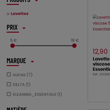
PRODUITS
Lavettes
PRIX
5 €
18 €
12,90
Lavette
MARQUE
viscos
Essenti
Autres (7)
Réf : E1038
DELTA (1)
KLEANING_ESSENTIALS (1)