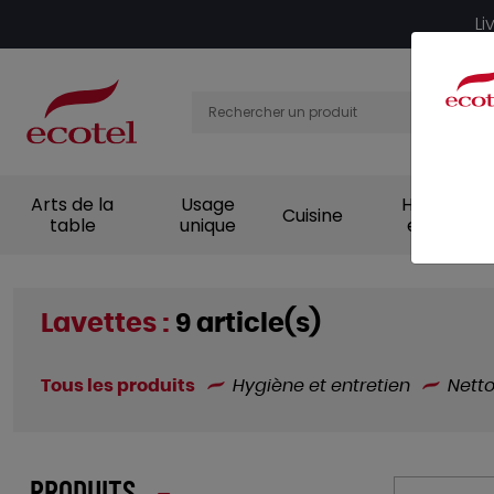
Panneau de gestion des cookies
Li
Arts de la
Usage
Hygiène et
Cuisine
table
unique
entretien
Lavettes :
9 article(s)
Tous les produits
Hygiène et entretien
Nett