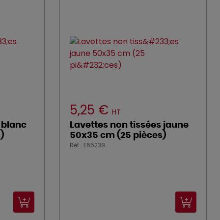
5,25 €
HT
 blanc
Lavettes non tissées jaune
)
50x35 cm (25 pièces)
Réf : E65238