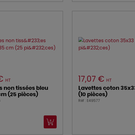
 €
17,07 €
HT
HT
s non tissées bleu
Lavettes coton 35x
m (25 pièces)
(10 pièces)
6
Réf : E49577