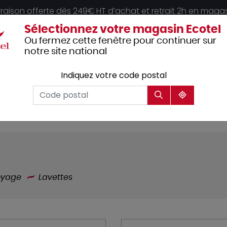
vraison offerte dès 249€ HT d’achat et retrait 2h en maga
Sélectionnez votre magasin Ecotel
Ou fermez cette fenêtre pour continuer sur
notre site national
Indiquez votre code postal
Vêtements
Hôtellerie
Mobilier
professionnels
oyage
Lavettes