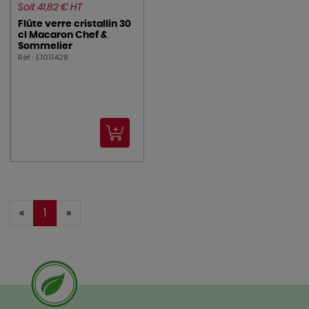
Soit 41,82 € HT
Flûte verre cristallin 30
cl Macaron Chef &
Sommelier
Réf : E1011428
«
1
»