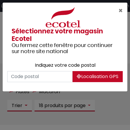
Panneau de gestion des cookies
Livraison offerte dès 249€ HT d’achat et retrait 2h en magasin
×
Sélectionnez votre magasin
Ecotel
Ou fermez cette fenêtre pour continuer
sur notre site national
Indiquez votre code postal
Macaron :
1 article(s)
Localisation GPS
Tous les produits
Arts de la table
Verrerie
Flûtes
Macaron
Trier
18 produits par page