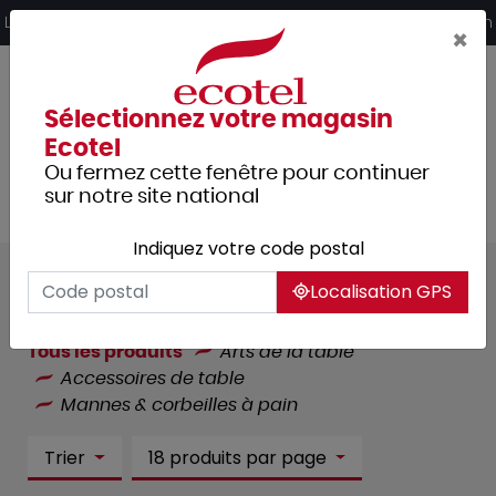
Panneau de gestion des cookies
Livraison offerte dès 249€ HT d’achat et retrait 2h en magasin
×
Sélectionnez votre magasin
Ecotel
Ou fermez cette fenêtre pour continuer
sur notre site national
Indiquez votre code postal
Mannes & corbeilles à pain :
49
Localisation GPS
article(s)
Tous les produits
Arts de la table
Accessoires de table
Mannes & corbeilles à pain
Trier
18 produits par page