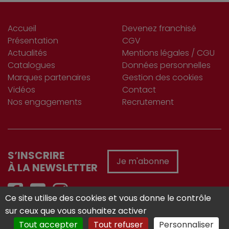
Accueil
Devenez franchisé
Présentation
CGV
Actualités
Mentions légales / CGU
Catalogues
Données personnelles
Marques partenaires
Gestion des cookies
Vidéos
Contact
Nos engagements
Recrutement
S’INSCRIRE
Je m'abonne
À LA NEWSLETTER
Ce site utilise des cookies et vous donne le contrôle
sur ceux que vous souhaitez activer
Réalisé avec :
Tout accepter
Tout refuser
Personnaliser