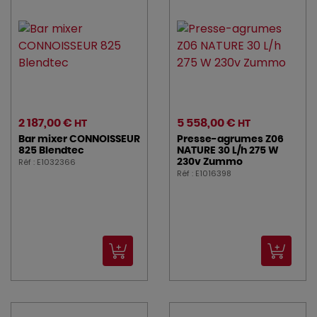
2 187,00 €
5 558,00 €
HT
HT
Bar mixer CONNOISSEUR
Presse-agrumes Z06
825 Blendtec
NATURE 30 L/h 275 W
Réf : E1032366
230v Zummo
Réf : E1016398