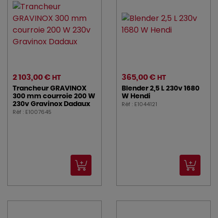
ROLLER_GRILL (2)
ROWLETT (1)
SANTOS (15)
SOFRACA (1)
2 103,00 €
365,00 €
HT
HT
Trancheur GRAVINOX
Blender 2,5 L 230v 1680
SONOLYS (1)
300 mm courroie 200 W
W Hendi
Réf : E1044121
230v Gravinox Dadaux
TABLECRAFT (2)
Réf : E1007645
thomas (2)
ZUMMO (3)