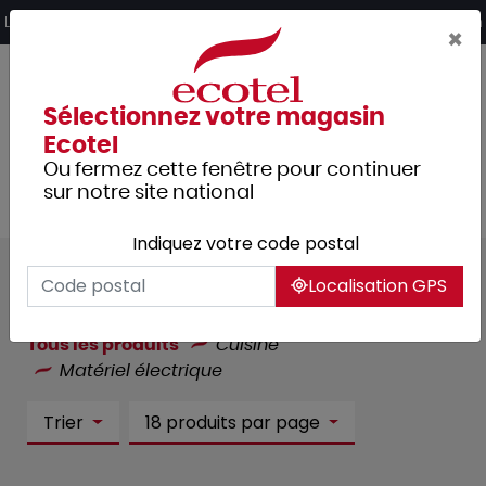
Panneau de gestion des cookies
Livraison offerte dès 249€ HT d’achat et retrait 2h en magasin
×
Sélectionnez votre magasin
Ecotel
Ou fermez cette fenêtre pour continuer
sur notre site national
Indiquez votre code postal
Matériel électrique :
249
Localisation GPS
article(s)
Tous les produits
Cuisine
Matériel électrique
Trier
18 produits par page