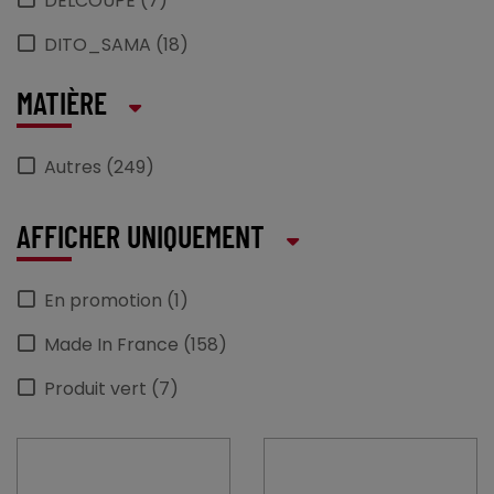
DELCOUPE (7)
DITO_SAMA (18)
DYNAMIC (25)
MATIÈRE
essentialcollection (1)
Autres (249)
HAMILTON_BEACH (1)
hendi (5)
AFFICHER UNIQUEMENT
JVD (1)
En promotion (1)
KRAMPOUZ (4)
Made In France (158)
L_TELLIER (3)
Produit vert (7)
LACOR (4)
pro_equip (16)
ROBOT_COUPE (91)