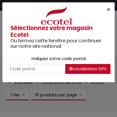
Panneau de gestion des cookies
Livraison offerte dès 249€ HT d’achat et retrait 2h en magasin
×
Sélectionnez votre magasin
Ecotel
Ou fermez cette fenêtre pour continuer
sur notre site national
Indiquez votre code postal
Mazza :
12 article(s)
Localisation GPS
Tous les produits
Arts de la table
Vaisselle
Assiettes & services
Mazza
Trier
18 produits par page