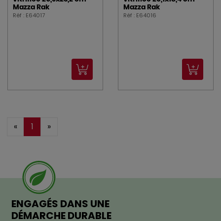
Mazza Rak
Mazza Rak
Réf : E64017
Réf : E64016
«
1
»
ENGAGÉS DANS UNE
DÉMARCHE DURABLE