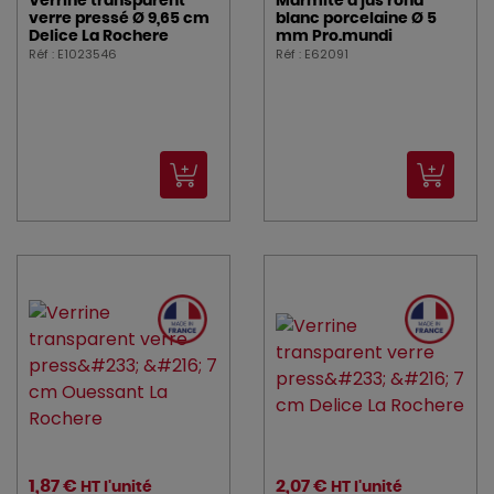
Verrine transparent
Marmite à jus rond
verre pressé Ø 9,65 cm
blanc porcelaine Ø 5
Delice La Rochere
mm Pro.mundi
Réf : E1023546
Réf : E62091
1,87 €
2,07 €
HT l'unité
HT l'unité