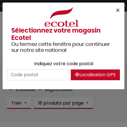
Panneau de gestion des cookies
Livraison offerte dès 249€ HT d’achat et retrait 2h en magasin
×
Sélectionnez votre magasin
Ecotel
Ou fermez cette fenêtre pour continuer
sur notre site national
Indiquez votre code postal
Mignardises :
72 article(s)
Localisation GPS
Tous les produits
Arts de la table
Vaisselle
Mignardises
Trier
18 produits par page