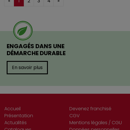
«
1
2
3
4
»
ENGAGÉS DANS UNE
DÉMARCHE DURABLE
En savoir plus
Accueil
Devenez franchisé
Présentation
CGV
Actualités
Mentions légales / CGU
Catalogues
Données personnelles