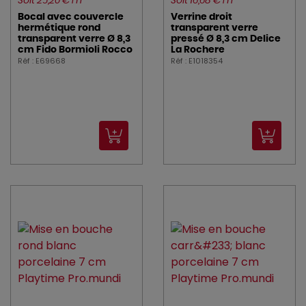
Soit 25,20 € HT
Soit 16,68 € HT
Bocal avec couvercle
Verrine droit
hermétique rond
transparent verre
transparent verre Ø 8,3
pressé Ø 8,3 cm Delice
cm Fido Bormioli Rocco
La Rochere
Réf : E69668
Réf : E1018354