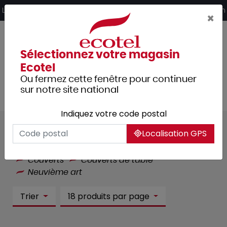
Panneau de gestion des cookies
Livraison offerte dès 249€ HT d’achat et retrait 2h en magasin
×
Sélectionnez votre magasin
Ecotel
Ou fermez cette fenêtre pour continuer
sur notre site national
Indiquez votre code postal
Neuvième art :
7 article(s)
Localisation GPS
Tous les produits
Arts de la table
Couverts
Couverts de table
Neuvième art
Trier
18 produits par page