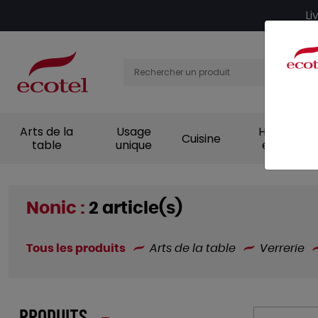
Panneau de gestion des cookies
Li
Arts de la
Usage
Hygiène et
Cuisine
table
unique
entretien
Nonic :
2 article(s)
Tous les produits
Arts de la table
Verrerie