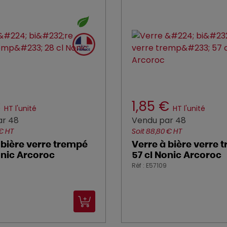
€
1,85 €
HT l'unité
HT l'unité
ar 48
Vendu par 48
 € HT
Soit 88,80 € HT
 bière verre trempé
Verre à bière verre 
onic Arcoroc
57 cl Nonic Arcoroc
Réf : E57109