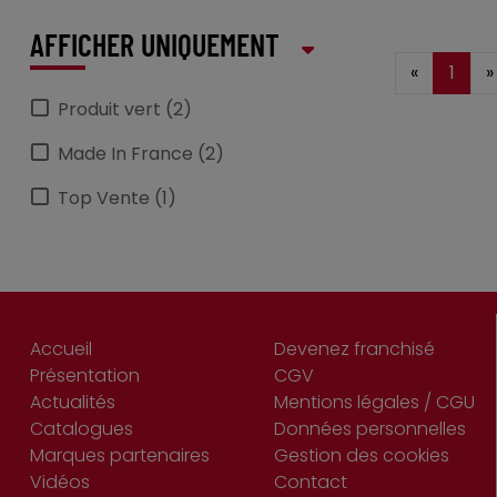
AFFICHER UNIQUEMENT
«
1
»
Produit vert (2)
Made In France (2)
Top Vente (1)
Accueil
Devenez franchisé
Présentation
CGV
Actualités
Mentions légales / CGU
Catalogues
Données personnelles
Marques partenaires
Gestion des cookies
Vidéos
Contact