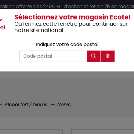
vraison offerte dès 249€ HT d’achat et retrait 2h en maga
Sélectionnez votre magasin Ecotel
Ou fermez cette fenêtre pour continuer sur
notre site national
Indiquez votre code postal
Vêtements
Hôtellerie
Mobilier
professionnels
Alcool fort / bières
Nonic