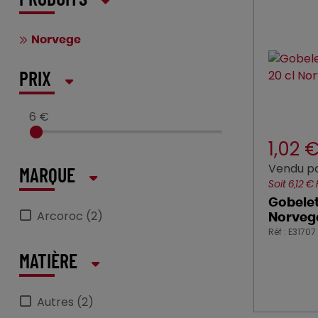
PRODUITS
Norvege
PRIX
6 €
1,02 
Vendu pa
MARQUE
Soit 6,12 €
Gobelet
Arcoroc (2)
Norveg
Réf : E31707
MATIÈRE
Autres (2)