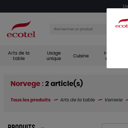
Panneau de gestion des cookies
Li
Arts de la
Usage
Hygiène et
Cuisine
table
unique
entretien
Norvege :
2 article(s)
Tous les produits
Arts de la table
Verrerie