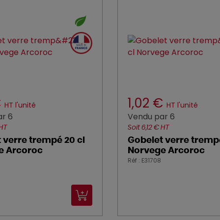
€
1,02 €
HT l'unité
HT l'unité
r 6
Vendu par 6
 HT
Soit 6,12 € HT
 verre trempé 20 cl
Gobelet verre trempé
e Arcoroc
Norvege Arcoroc
Réf : E31708