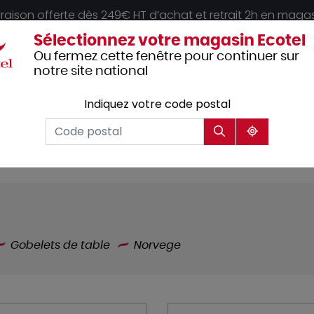
vraison offerte dès 249€ HT d’achat et retrait 2h en maga
Sélectionnez votre magasin Ecotel
Ou fermez cette fenêtre pour continuer sur
notre site national
Indiquez votre code postal
Vêtements
Hôtellerie
Mobilier
professionnels
Gobelets de table
Norvege