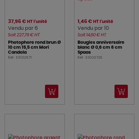
37,96 €
1,46 €
HT l'unité
HT l'unité
Vendu par 6
Vendu par 10
Soit 227,76 € HT
Soit 14,60 € HT
Photophore rond brun Ø
Bougies anniversaire
10 cm 15,5 cm Mori
blanc Ø 0,6 cm 6 cm
Candola
Spaas
Réf : E1032671
Réf : E1000725