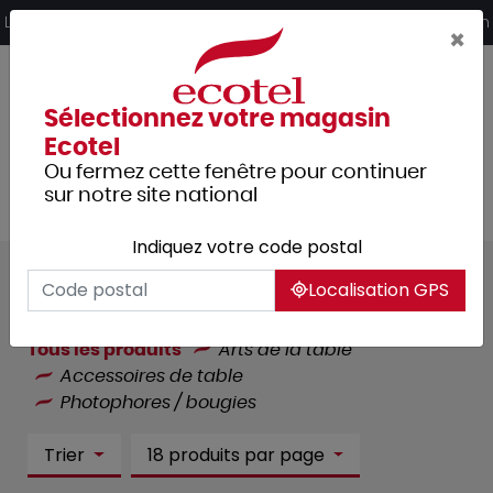
Panneau de gestion des cookies
Livraison offerte dès 249€ HT d’achat et retrait 2h en magasin
×
Sélectionnez votre magasin
Ecotel
Ou fermez cette fenêtre pour continuer
sur notre site national
Indiquez votre code postal
Photophores / bougies :
34
Localisation GPS
article(s)
Tous les produits
Arts de la table
Accessoires de table
Photophores / bougies
Trier
18 produits par page