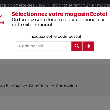
vraison offerte dès 249€ HT d’achat et retrait 2h en maga
Sélectionnez votre magasin Ecotel
Ou fermez cette fenêtre pour continuer sur
notre site national
Indiquez votre code postal
Vêtements
Hôtellerie
Mobilier
professionnels
es de table
Cendriers
Porcelaine