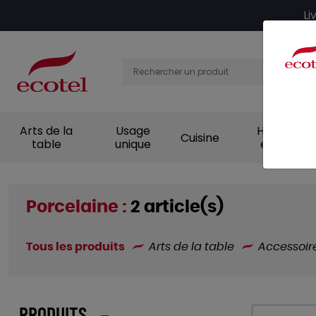
Panneau de gestion des cookies
Li
Arts de la
Usage
Hygiène et
Cuisine
table
unique
entretien
Porcelaine :
2 article(s)
Tous les produits
Arts de la table
Accessoir