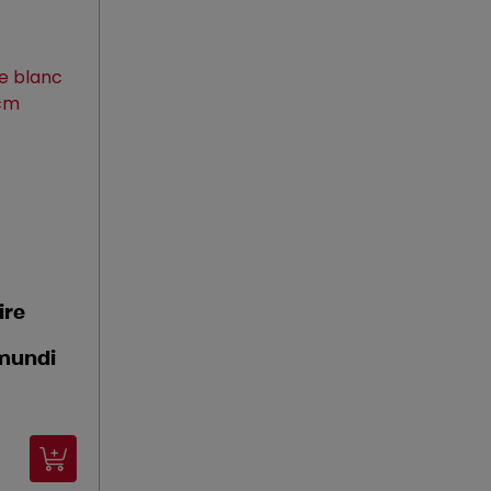
ire
.mundi