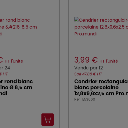
 €
3,99 €
HT l'unité
HT l'unité
ar 24
Vendu par 12
 € HT
Soit 47,88 € HT
r rond blanc
Cendrier rectangula
ine Ø 8,5 cm
blanc porcelaine
ndi
12,8x9,6x2,5 cm Pro
Réf : E53660