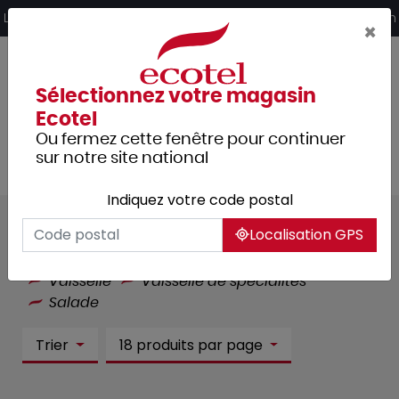
Panneau de gestion des cookies
Livraison offerte dès 249€ HT d’achat et retrait 2h en magasin
×
Sélectionnez votre magasin
Ecotel
Ou fermez cette fenêtre pour continuer
sur notre site national
Indiquez votre code postal
Salade :
6 article(s)
Localisation GPS
Tous les produits
Arts de la table
Vaisselle
Vaisselle de spécialités
Salade
Trier
18 produits par page