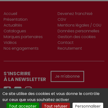
Accueil
Devenez franchisé
Présentation
CGV
Actualités
Mentions légales / CGU
Catalogues
Données personnelles
Marques partenaires
Gestion des cookies
Vidéos
Contact
Nos engagements
Recrutement
S’INSCRIRE
Je m'abonne
À LA NEWSLETTER
Ce site utilise des cookies et vous donne le contrôle
sur ceux que vous souhaitez activer
Réalisé avec :
Tout accepter
Tout refuser
Personnaliser