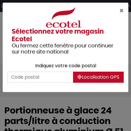
Panneau de gestion des cookies
Livraison offerte dès 249€ HT d’achat et retrait 2h en magasin
×
Sélectionnez votre magasin
Ecotel
Ou fermez cette fenêtre pour continuer
sur notre site national
Indiquez votre code postal
Tous les produits
Arts de la table
Localisation GPS
Verrerie
Coupes dessert
Cuillères à glace
Portionneuse à glace 24
parts/litre à conduction