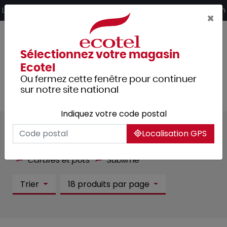
Panneau de gestion des cookies
Livraison offerte dès 249€ HT d’achat et retrait 2h en magasin
×
Sélectionnez votre magasin
Ecotel
Ou fermez cette fenêtre pour continuer
sur notre site national
Indiquez votre code postal
Sublime :
1 article(s)
Localisation GPS
Tous les produits
Arts de la table
Verrerie
Carafes et pots
Sublime
Trier
18 produits par page