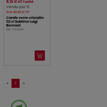
8,16 €
HT l'unité
Vendu par 6
Soit 48,96 € HT
Carafe verre cristallin
112 cl Sublime Luigi
Bormioli
Réf : E1011384
«
1
»