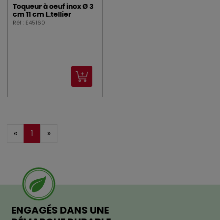
Toqueur à oeuf inox Ø 3
cm 11 cm L.tellier
Réf : E45160
«
1
»
ENGAGÉS DANS UNE