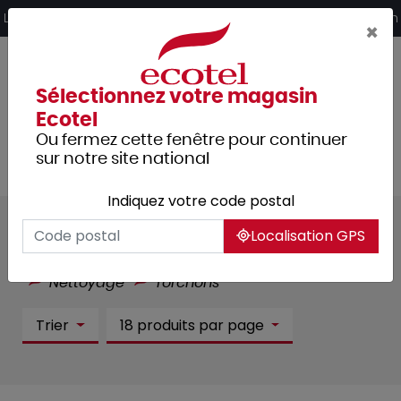
Panneau de gestion des cookies
Livraison offerte dès 249€ HT d’achat et retrait 2h en magasin
×
Sélectionnez votre magasin
Ecotel
Ou fermez cette fenêtre pour continuer
sur notre site national
Indiquez votre code postal
Torchons :
4 article(s)
Localisation GPS
Tous les produits
Hygiène et entretien
Nettoyage
Torchons
Trier
18 produits par page