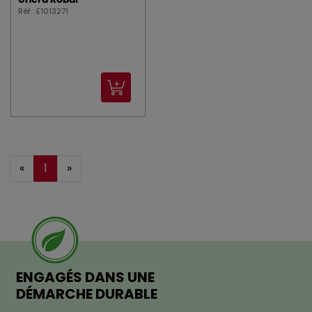
Unera Robur
Réf : E1013271
«
1
»
ENGAGÉS DANS UNE
DÉMARCHE DURABLE