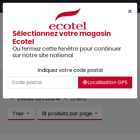
Panneau de gestion des cookies
Livraison offerte dès 249€ HT d’achat et retrait 2h en magasin
×
Sélectionnez votre magasin
Ecotel
Ou fermez cette fenêtre pour continuer
sur notre site national
Indiquez votre code postal
Unera :
13 article(s)
Localisation GPS
Tous les produits
Vêtements professionnels
Vestes de cuisine
Unera
Trier
18 produits par page