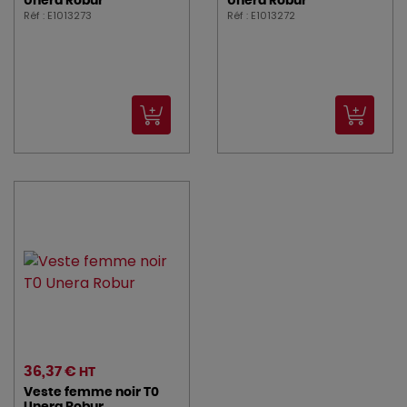
Unera Robur
Unera Robur
Réf : E1013273
Réf : E1013272
36,37 €
HT
Veste femme noir T0