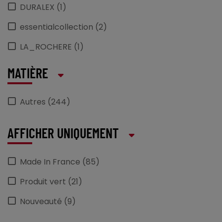
DURALEX (1)
essentialcollection (2)
LA_ROCHERE (1)
Luminarc (4)
MATIÈRE
MAUVIEL (5)
Autres (244)
MEALPLAK (1)
peugeot_saveurs (45)
AFFICHER UNIQUEMENT
PILLIVUYT (8)
Made In France (85)
PRO_MUNDI (93)
Produit vert (21)
PROOF (4)
Nouveauté (9)
RAK (12)