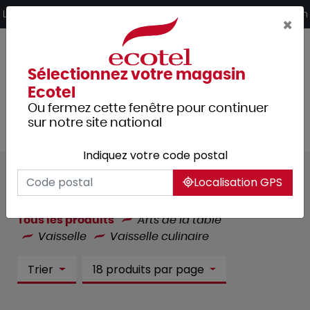
Panneau de gestion des cookies
Livraison offerte dès 249€ HT d’achat et retrait 2h en magasin
×
Sélectionnez votre magasin
Ecotel
Ou fermez cette fenêtre pour continuer
sur notre site national
Indiquez votre code postal
Vaisselle culinaire :
244
Localisation GPS
article(s)
Tous les produits
Arts de la table
Vaisselle
Vaisselle culinaire
Trier
18 produits par page