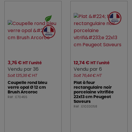
REVOL (6)
SERAX (7)
STAUB (11)
TABLECRAFT (2)
3,76 €
12,74 €
HT l'unité
HT l'unité
Vendu par 36
Vendu par 6
Soit 135,36 € HT
Soit 76,44 € HT
Coupelle rond bleu
Plat à four
verre opal Ø 12 cm
rectangulaire noir
Brush Arcoroc
porcelaine vitrifiée
Réf : E70455
22x13 cm Peugeot
Saveurs
Réf : E1033058