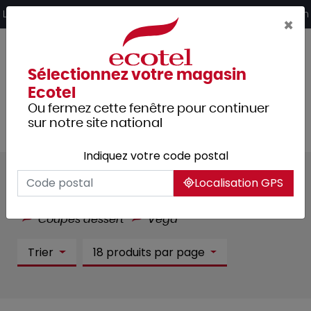
Panneau de gestion des cookies
Livraison offerte dès 249€ HT d’achat et retrait 2h en magasin
×
Sélectionnez votre magasin
Ecotel
Ou fermez cette fenêtre pour continuer
sur notre site national
Indiquez votre code postal
Vega :
1 article(s)
Localisation GPS
Tous les produits
Arts de la table
Verrerie
Coupes dessert
Vega
Trier
18 produits par page