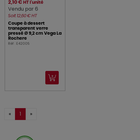
2,10 €
HT l'unité
Vendu par 6
Soit 12,60 € HT
Coupe à dessert
transparent verre
pressé Ø 9,2 cm Vega La
Rochere
Réf : E42005
«
1
»