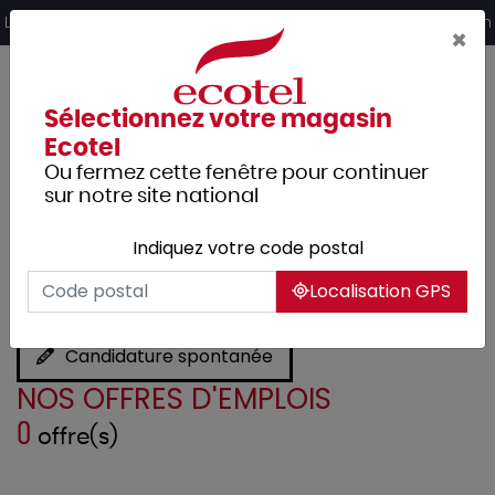
Panneau de gestion des cookies
Livraison offerte dès 249€ HT d’achat et retrait 2h en magasin
×
Sélectionnez votre magasin
Ecotel
Ou fermez cette fenêtre pour continuer
sur notre site national
Indiquez votre code postal
Recrutement
Localisation GPS
Candidature spontanée
NOS OFFRES D'EMPLOIS
0
offre(s)